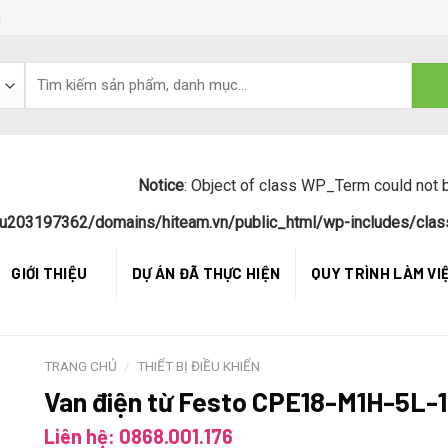
á
Notice
: Object of class WP_Term could not b
u203197362/domains/hiteam.vn/public_html/wp-includes/clas
GIỚI THIỆU
DỰ ÁN ĐÃ THỰC HIỆN
QUY TRÌNH LÀM VI
TRANG CHỦ
/
THIẾT BỊ ĐIỀU KHIỂN
Van điện từ Festo CPE18-M1H-5L-
Liên hệ: 0868.001.176