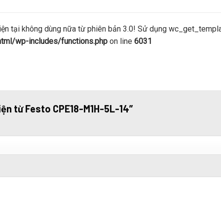
 tại không dùng nữa từ phiên bản 3.0! Sử dụng wc_get_template
ml/wp-includes/functions.php
on line
6031
 điện từ Festo CPE18-M1H-5L-14”