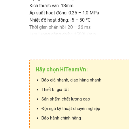
Kích thước van: 18mm
Áp suất hoạt động: 0.25 – 1.0 MPa
Nhiệt độ hoạt động: -5 – 50 ℃
Thời gian phản hồi: 20 – 26 ms
Lưu lượng dòng chảy: 1500L/min
Điện áp hoạt động: 24VDC
Phạm vi điện áp: 10%
Điện năng tiêu thụ: 1.5 W
Kiểu kết nối điện: kiểu cắm ZC
Hãy chọn HiTeamVn:
Kích thước cổng: ¼”
Thương hiệu: Festo
Báo giá nhanh, giao hàng nhanh
Xuất xứ: Đức
Thiết bị giá tốt
Sản phẩm chất lượng cao
Đội ngũ kỹ thuật chuyên nghiệp
Bảo hành chính hãng