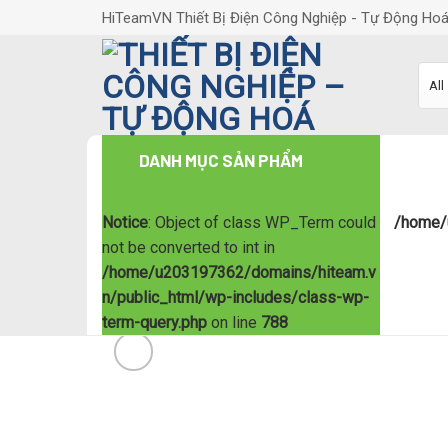
Skip
HiTeamVN Thiết Bị Điện Công Nghiệp - Tự Động Ho
to
content
DANH MỤC SẢN PHẨM
Notice
: Object of class WP_Term could
/home/
not be converted to int in
/home/u203197362/domains/hiteam.v
n/public_html/wp-includes/class-wp-
term-query.php
on line
788