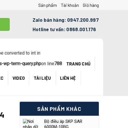
Sản phẩm
Tài khoản
Giỏ hàng
Zalo bán hàng: 0947.200.997
Hotline tư vấn: 0868.001.176
e converted to int in
s-wp-term-query.php
on line
788
TRANG CHỦ
ỆC
VIDEO
TÀI LIỆU
LIÊN HỆ
SẢN PHẨM KHÁC
14
Bộ điều áp SKP SAR
6000M-10BG