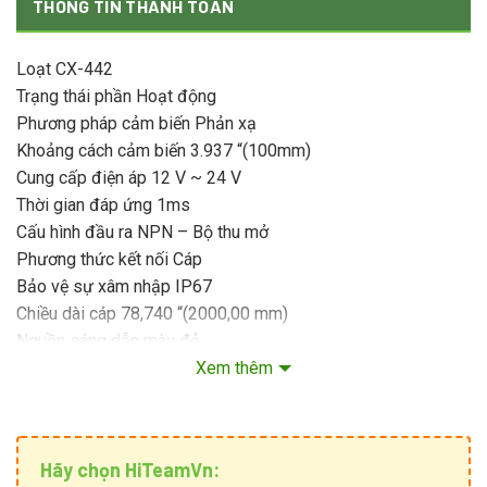
THÔNG TIN THANH TOÁN
Loạt CX-442
Trạng thái phần Hoạt động
Phương pháp cảm biến Phản xạ
Khoảng cách cảm biến 3.937 “(100mm)
Cung cấp điện áp 12 V ~ 24 V
Thời gian đáp ứng 1ms
Cấu hình đầu ra NPN – Bộ thu mở
Phương thức kết nối Cáp
Bảo vệ sự xâm nhập IP67
Chiều dài cáp 78,740 “(2000,00 mm)
Nguồn sáng dẫn màu đỏ
Nhiệt độ hoạt động -25 ° C ~ 55 ° C
Xem thêm
Hãy chọn HiTeamVn: