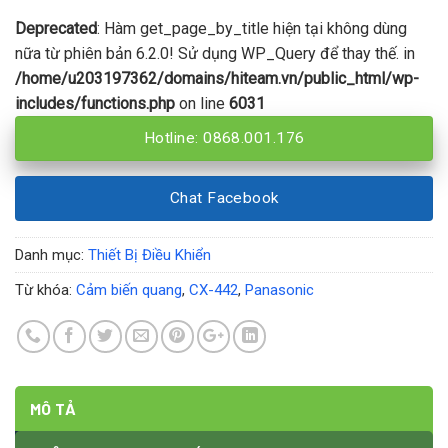
Deprecated
: Hàm get_page_by_title hiện tại không dùng
nữa từ phiên bản 6.2.0! Sử dụng WP_Query để thay thế. in
/home/u203197362/domains/hiteam.vn/public_html/wp-
includes/functions.php
on line
6031
Hotline: 0868.001.176
Chat Facebook
Danh mục:
Thiết Bị Điều Khiển
Từ khóa:
Cảm biến quang
,
CX-442
,
Panasonic
MÔ TẢ