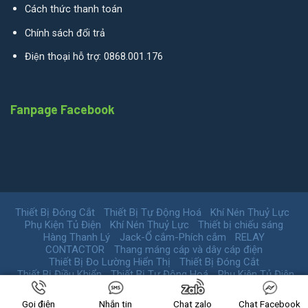
Cách thức thanh toán
Chính sách đổi trả
Điện thoại hỗ trợ: 0868.001.176
Fanpage Facebook
Thiết Bị Đóng Cắt
Thiết Bị Tự Động Hoá
Khí Nén Thuỷ Lực
Phụ Kiện Tủ Điện
Khí Nén Thuỷ Lực
Thiết bị chiếu sáng
Hàng Thanh Lý
Jack-Ổ cắm-Phích cắm
RELAY
CONTACTOR
Thang máng cáp và dây cáp điện
Thiết Bị Đo Lường Hiển Thị
Thiết Bị Đóng Cắt
Thiết Bị Điều Khiển
Thiết Bị Tự Động Hoá
Phụ Kiện Tủ Điện
Copyright 2026 © HiTeamVN.
Gọi điện
Nhắn tin
Chat zalo
Chat Facebook