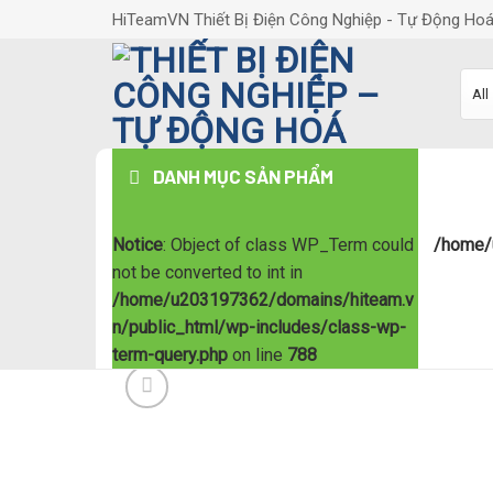
Skip
HiTeamVN Thiết Bị Điện Công Nghiệp - Tự Động Ho
to
content
DANH MỤC SẢN PHẨM
Notice
: Object of class WP_Term could
/home/
not be converted to int in
/home/u203197362/domains/hiteam.v
n/public_html/wp-includes/class-wp-
term-query.php
on line
788