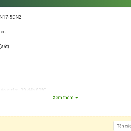
PSN17-5DN2
7mm
(sắt)
 bảo quản: -30 đến 80℃
 bảo quản: 35 đến 95% RH
Xem thêm