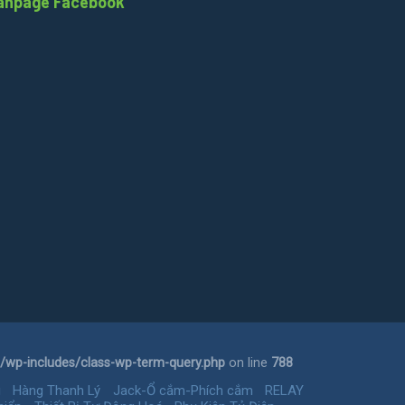
anpage Facebook
wp-includes/class-wp-term-query.php
on line
788
g
Hàng Thanh Lý
Jack-Ổ cắm-Phích cắm
RELAY