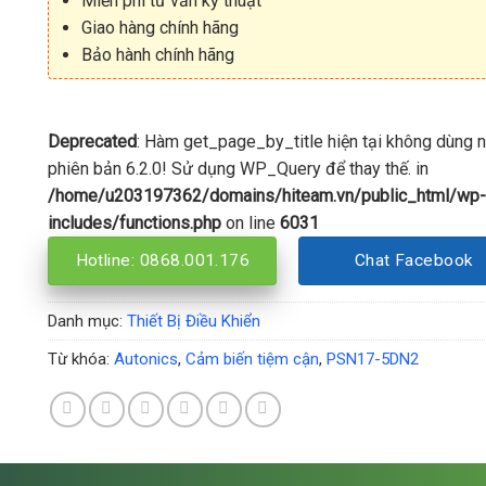
Miễn phí tư vấn kỹ thuật
Giao hàng chính hãng
Bảo hành chính hãng
Deprecated
: Hàm get_page_by_title hiện tại không dùng 
phiên bản 6.2.0! Sử dụng WP_Query để thay thế. in
/home/u203197362/domains/hiteam.vn/public_html/wp-
includes/functions.php
on line
6031
Hotline: 0868.001.176
Chat Facebook
Danh mục:
Thiết Bị Điều Khiển
Từ khóa:
Autonics
,
Cảm biến tiệm cận
,
PSN17-5DN2