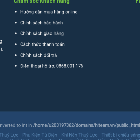
Chăm sóc khách hàng
F
Hướng dẫn mua hàng online
Chính sách bảo hành
Chính sách giao hàng
g
Cách thức thanh toán
i,
Chính sách đổi trả
Điện thoại hỗ trợ: 0868.001.176
verted to int in
/home/u203197362/domains/hiteam.vn/public_html/
 Thuỷ Lực
Phụ Kiện Tủ Điện
Khí Nén Thuỷ Lực
Thiết bị chiếu sán