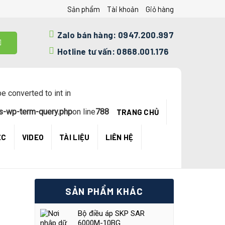
Sản phẩm
Tài khoản
Giỏ hàng
Zalo bán hàng: 0947.200.997
Hotline tư vấn: 0868.001.176
e converted to int in
s-wp-term-query.php
on line
788
TRANG CHỦ
ỆC
VIDEO
TÀI LIỆU
LIÊN HỆ
SẢN PHẨM KHÁC
Bộ điều áp SKP SAR
6000M-10BG