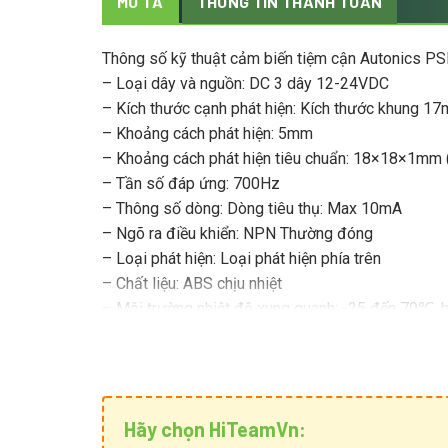
MÔ TẢ
THÔNG TIN THANH TOÁN
Thông số kỹ thuật cảm biến tiệm cận Autonics 
– Loại dây và nguồn: DC 3 dây 12-24VDC
– Kích thước cạnh phát hiện: Kích thước khung 1
– Khoảng cách phát hiện: 5mm
– Khoảng cách phát hiện tiêu chuẩn: 18×18×1mm 
– Tần số đáp ứng: 700Hz
– Thông số dòng: Dòng tiêu thụ: Max 10mA
– Ngõ ra điều khiển: NPN Thường đóng
– Loại phát hiện: Loại phát hiện phía trên
– Chất liệu: ABS chịu nhiệt
– Môi trường nhiệt độ xung quanh: -25 đến 70℃,
– Môi trường độ ẩm xung quanh: 35 đến 95% RH,
– Độ trễ: Max 10% khoảng cách phát hiện
– Trọng lượng: Xấp xỉ 71g
– Kích thước sản phẩm: 53x53x35mm
Hãy chọn HiTeamVn: