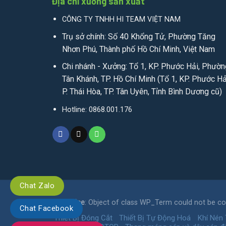
Địa chỉ xưởng sản xuất
CÔNG TY TNHH HI TEAM VIỆT NAM
Trụ sở chính: Số 40 Khổng Tử, Phường Tăng
Nhơn Phú, Thành phố Hồ Chí Minh, Việt Nam
Chi nhánh - Xưởng: Tổ 1, KP. Phước Hải, Phườn
Tân Khánh, TP. Hồ Chí Minh (Tổ 1, KP. Phước Hả
P. Thái Hòa, TP. Tân Uyên, Tỉnh Bình Dương cũ)
Hotline: 0868.001.176
Chat Zalo
Notice
: Object of class WP_Term could not be con
Chat Facebook
Thiết Bị Đóng Cắt
Thiết Bị Tự Động Hoá
Khí Nén