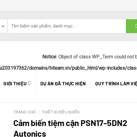
á
Notice
: Object of class WP_Term could not b
u203197362/domains/hiteam.vn/public_html/wp-includes/clas
GIỚI THIỆU
DỰ ÁN ĐÃ THỰC HIỆN
QUY TRÌNH LÀM VI
TRANG CHỦ
/
THIẾT BỊ ĐIỀU KHIỂN
Cảm biến tiệm cận PSN17-5DN2
Autonics