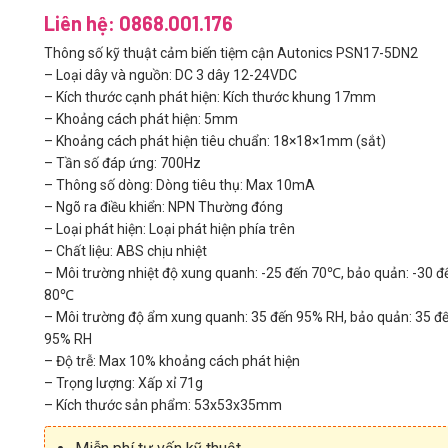
Liên hệ: 0868.001.176
Thông số kỹ thuật cảm biến tiệm cận Autonics PSN17-5DN2
– Loại dây và nguồn: DC 3 dây 12-24VDC
– Kích thước cạnh phát hiện: Kích thước khung 17mm
– Khoảng cách phát hiện: 5mm
– Khoảng cách phát hiện tiêu chuẩn: 18×18×1mm (sắt)
– Tần số đáp ứng: 700Hz
– Thông số dòng: Dòng tiêu thụ: Max 10mA
– Ngõ ra điều khiển: NPN Thường đóng
– Loại phát hiện: Loại phát hiện phía trên
– Chất liệu: ABS chịu nhiệt
– Môi trường nhiệt độ xung quanh: -25 đến 70℃, bảo quản: -30 đ
80℃
– Môi trường độ ẩm xung quanh: 35 đến 95% RH, bảo quản: 35 đ
95% RH
– Độ trễ: Max 10% khoảng cách phát hiện
– Trọng lượng: Xấp xỉ 71g
– Kích thước sản phẩm: 53x53x35mm