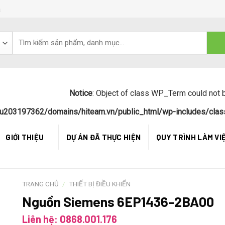
á
Notice
: Object of class WP_Term could not b
u203197362/domains/hiteam.vn/public_html/wp-includes/clas
GIỚI THIỆU
DỰ ÁN ĐÃ THỰC HIỆN
QUY TRÌNH LÀM VI
TRANG CHỦ
/
THIẾT BỊ ĐIỀU KHIỂN
Nguồn Siemens 6EP1436-2BA00
Liên hệ: 0868.001.176