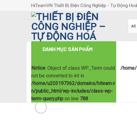
Skip
HiTeamVN Thiết Bị Điện Công Nghiệp - Tự Động Ho
to
content
DANH MỤC SẢN PHẨM
Notice
: Object of class WP_Term could
/home/
not be converted to int in
/home/u203197362/domains/hiteam.v
n/public_html/wp-includes/class-wp-
term-query.php
on line
788