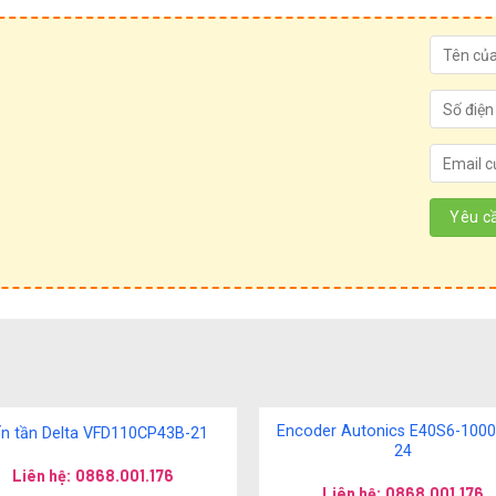
Encoder Autonics E40S6-1000
ến tần Delta VFD110CP43B-21
24
Liên hệ: 0868.001.176
Liên hệ: 0868.001.176