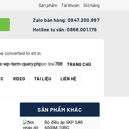
Sản phẩm
Tài khoản
Giỏ hàng
Zalo bán hàng: 0947.200.997
Hotline tư vấn: 0868.001.176
e converted to int in
s-wp-term-query.php
on line
788
TRANG CHỦ
ỆC
VIDEO
TÀI LIỆU
LIÊN HỆ
SẢN PHẨM KHÁC
Bộ điều áp SKP SAR
6000M-10BG