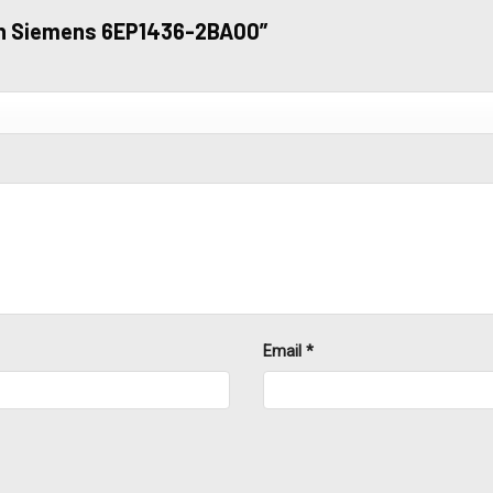
uồn Siemens 6EP1436-2BA00”
Email
*