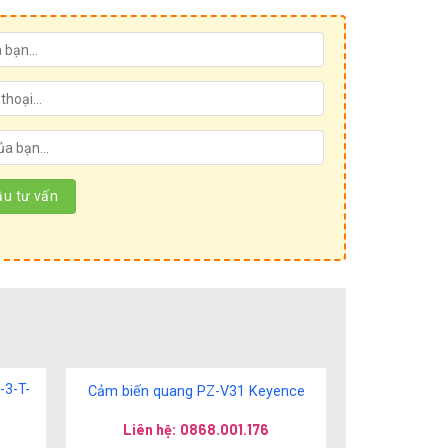
-3-T-
Cảm biến quang PZ-V31 Keyence
Liên hệ: 0868.001.176