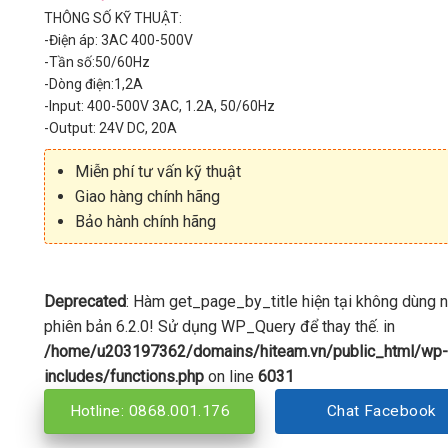
THÔNG SỐ KỸ THUẬT:
-Điện áp: 3AC 400-500V
-Tần số:50/60Hz
-Dòng điện:1,2A
-Input: 400-500V 3AC, 1.2A, 50/60Hz
-Output: 24V DC, 20A
Miễn phí tư vấn kỹ thuật
Giao hàng chính hãng
Bảo hành chính hãng
Deprecated
: Hàm get_page_by_title hiện tại không dùng 
phiên bản 6.2.0! Sử dụng WP_Query để thay thế. in
/home/u203197362/domains/hiteam.vn/public_html/wp-
includes/functions.php
on line
6031
Hotline: 0868.001.176
Chat Facebook