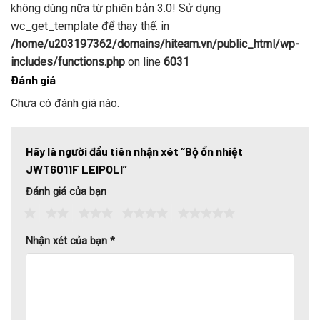
không dùng nữa từ phiên bản 3.0! Sử dụng
wc_get_template để thay thế. in
/home/u203197362/domains/hiteam.vn/public_html/wp-
includes/functions.php
on line
6031
Đánh giá
Chưa có đánh giá nào.
Hãy là người đầu tiên nhận xét “Bộ ổn nhiệt
JWT6011F LEIPOLI”
Đánh giá của bạn
1
2
3
4
5
Nhận xét của bạn
*