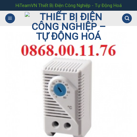
Skip
HiTeamVN Thiết Bị Điện Công Nghiệp - Tự Động Hoá
to
content