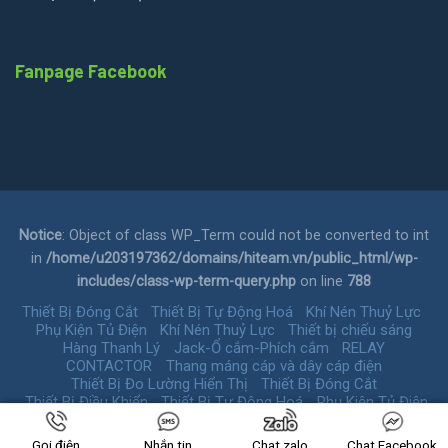
Fanpage Facebook
Notice
: Object of class WP_Term could not be converted to int
in
/home/u203197362/domains/hiteam.vn/public_html/wp-
includes/class-wp-term-query.php
on line
788
Thiết Bị Đóng Cắt
Thiết Bị Tự Động Hoá
Khí Nén Thuỷ Lực
Phụ Kiện Tủ Điện
Khí Nén Thuỷ Lực
Thiết bị chiếu sáng
Hàng Thanh Lý
Jack-Ổ cắm-Phích cắm
RELAY
CONTACTOR
Thang máng cáp và dây cáp điện
Thiết Bị Đo Lường Hiển Thị
Thiết Bị Đóng Cắt
Thiết Bị Điều Khiển
Thiết Bị Tự Động Hoá
Phụ Kiện Tủ Điện
Copyright 2026 © HiTeamVN.
Gọi điện
Nhắn tin
Chat zalo
Chat Facebook