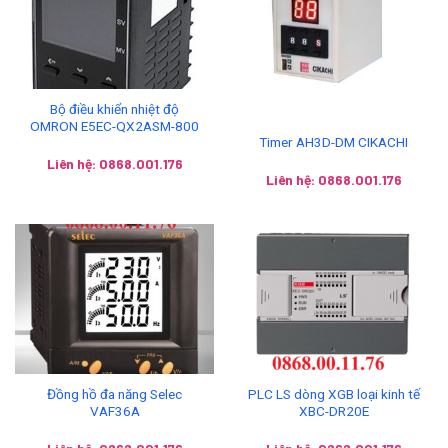
Bộ điều khiển nhiệt độ
OMRON E5EC-QX2ASM-800
Timer AH3D-DM CIKACHI
Liên hệ: 0868.001.176
Liên hệ: 0868.001.176
Đồng hồ đa năng Selec
PLC LS dòng XGB loại kinh tế
VAF36A
XBC-DR20E