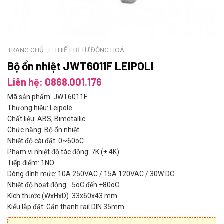
TRANG CHỦ
/
THIẾT BỊ TỰ ĐỘNG HOÁ
Bộ ổn nhiệt JWT6011F LEIPOLI
Liên hệ: 0868.001.176
Mã sản phẩm: JWT6011F
Thương hiệu: Leipole
Chất liệu: ABS, Bimetallic
Chức năng: Bộ ổn nhiệt
Nhiệt độ cài đặt: 0~60oC
Phạm vi nhiệt độ tác động: 7K (± 4K)
Tiếp điểm: 1NO
Dòng định mức: 10A 250VAC / 15A 120VAC / 30W DC
Nhiệt độ hoạt động: -5oC đến +80oC
Kích thước (WxHxD) :33x60x43 mm
Kiểu lắp đặt: Gắn thanh rail DIN 35mm