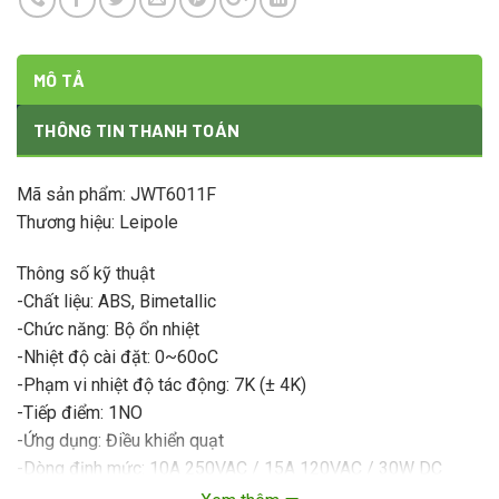
MÔ TẢ
THÔNG TIN THANH TOÁN
Mã sản phẩm: JWT6011F
Thương hiệu: Leipole
Thông số kỹ thuật
-Chất liệu: ABS, Bimetallic
-Chức năng: Bộ ổn nhiệt
-Nhiệt độ cài đặt: 0~60oC
-Phạm vi nhiệt độ tác động: 7K (± 4K)
-Tiếp điểm: 1NO
-Ứng dụng: Điều khiển quạt
-Dòng định mức: 10A 250VAC / 15A 120VAC / 30W DC
-Nhiệt độ hoạt động: -5oC đến +80oC