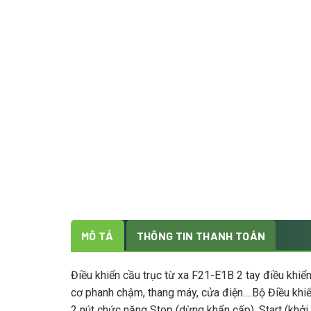
MÔ TẢ
THÔNG TIN THANH TOÁN
Điều khiển cầu trục từ xa F21-E1B 2 tay điều khi
cơ phanh chậm, thang máy, cửa điện….Bộ Điều khiển 
2 nút chức năng Stop (dừng khẩn cấp), Start (khởi