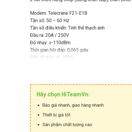
Modem: Telecrane F21-E1B
Tần số: 50 – 60 Hz
Tần số điều khiển: Tinh thể thạch anh
Đầu ra: 20A / 250V
Độ nhạy: ≥-110dBm.
Thời gian hồi đáp: 0,065 giây.
Cấp dộ bảo vệ : IP65
Khoảng cách: 100 m.
Nhiệt độ hoạt động : 35 ∼ 80 ° C
Bảo mật : 4,3 tỷ mã ID
Chức năng bảo vệ: Có
Hãy chọn HiTeamVn:
Khóa an toàn có :Có
Xuất xứ: Đài Loan
Báo giá nhanh, giao hàng nhanh
Thiết bị giá tốt
Sản phẩm chất lượng cao