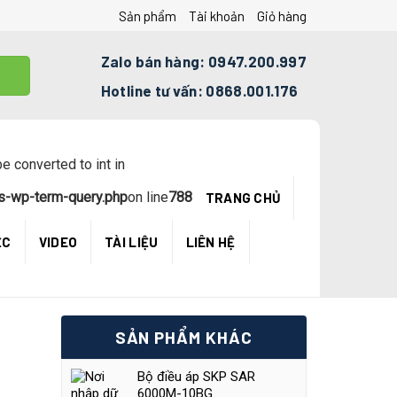
Sản phẩm
Tài khoản
Giỏ hàng
Zalo bán hàng: 0947.200.997
Hotline tư vấn: 0868.001.176
e converted to int in
s-wp-term-query.php
on line
788
TRANG CHỦ
ỆC
VIDEO
TÀI LIỆU
LIÊN HỆ
SẢN PHẨM KHÁC
Bộ điều áp SKP SAR
6000M-10BG