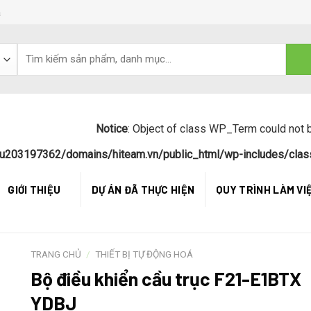
á
Notice
: Object of class WP_Term could not b
u203197362/domains/hiteam.vn/public_html/wp-includes/clas
GIỚI THIỆU
DỰ ÁN ĐÃ THỰC HIỆN
QUY TRÌNH LÀM VI
TRANG CHỦ
/
THIẾT BỊ TỰ ĐỘNG HOÁ
Bộ điều khiển cầu trục F21-E1BTX
YDBJ