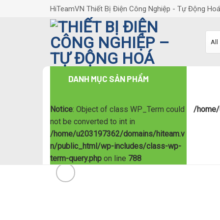
Skip
HiTeamVN Thiết Bị Điện Công Nghiệp - Tự Động Ho
to
content
DANH MỤC SẢN PHẨM
Notice
: Object of class WP_Term could
/home/
not be converted to int in
/home/u203197362/domains/hiteam.v
n/public_html/wp-includes/class-wp-
term-query.php
on line
788