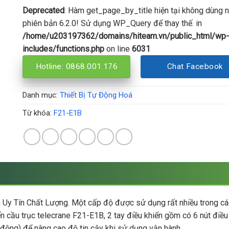
Deprecated
: Hàm get_page_by_title hiện tại không dùng 
phiên bản 6.2.0! Sử dụng WP_Query để thay thế. in
/home/u203197362/domains/hiteam.vn/public_html/wp-
includes/functions.php
on line
6031
Hotline: 0868.001.176
Chat Facebook
Danh mục:
Thiết Bị Tự Động Hoá
Từ khóa:
F21-E1B
ển Uy Tín Chất Lượng. Một cấp độ được sử dụng rất nhiều trong c
cầu trục telecrane F21-E1B, 2 tay điều khiển gồm có 6 nút điều kh
 động) để nâng cao độ tin cậy khi sử dụng vận hành.