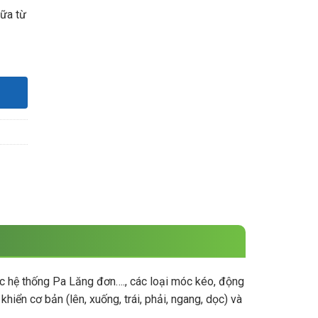
nữa từ
ác hệ thống Pa Lăng đơn…., các loại móc kéo, động
iển cơ bản (lên, xuống, trái, phải, ngang, dọc) và