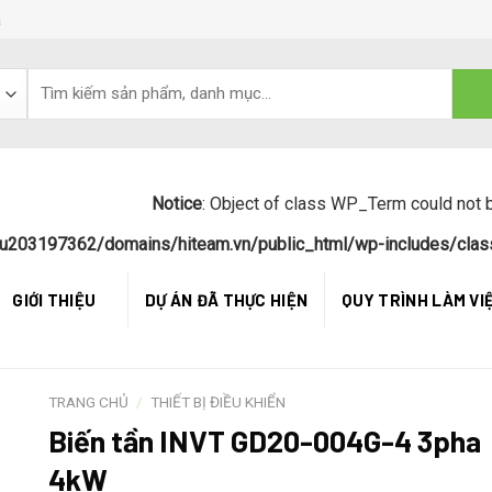
á
Notice
: Object of class WP_Term could not b
u203197362/domains/hiteam.vn/public_html/wp-includes/clas
GIỚI THIỆU
DỰ ÁN ĐÃ THỰC HIỆN
QUY TRÌNH LÀM VI
TRANG CHỦ
/
THIẾT BỊ ĐIỀU KHIỂN
Biến tần INVT GD20-004G-4 3pha
4kW