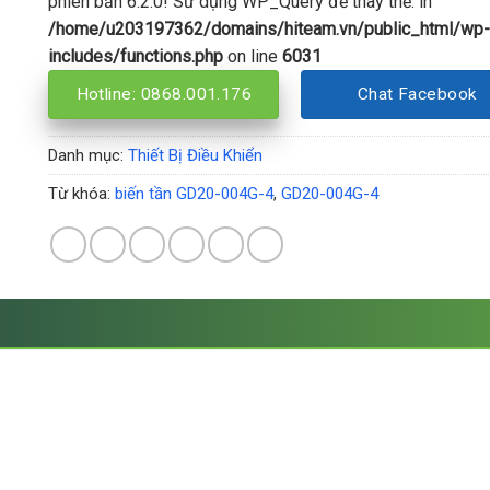
phiên bản 6.2.0! Sử dụng WP_Query để thay thế. in
/home/u203197362/domains/hiteam.vn/public_html/wp-
includes/functions.php
on line
6031
Hotline: 0868.001.176
Chat Facebook
Danh mục:
Thiết Bị Điều Khiển
Từ khóa:
biến tần GD20-004G-4
,
GD20-004G-4