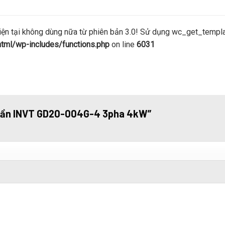
 tại không dùng nữa từ phiên bản 3.0! Sử dụng wc_get_template
ml/wp-includes/functions.php
on line
6031
ến tần INVT GD20-004G-4 3pha 4kW”