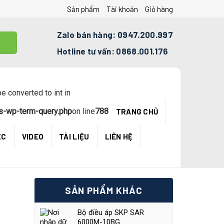
Sản phẩm
Tài khoản
Giỏ hàng
Zalo bán hàng: 0947.200.997
Hotline tư vấn: 0868.001.176
e converted to int in
s-wp-term-query.php
on line
788
TRANG CHỦ
ỆC
VIDEO
TÀI LIỆU
LIÊN HỆ
SẢN PHẨM KHÁC
Bộ điều áp SKP SAR
6000M-10BG