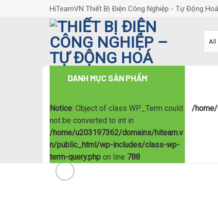
Skip
HiTeamVN Thiết Bị Điện Công Nghiệp - Tự Động Ho
to
content
DANH MỤC SẢN PHẨM
Notice
: Object of class WP_Term could
/home/
not be converted to int in
/home/u203197362/domains/hiteam.v
n/public_html/wp-includes/class-wp-
term-query.php
on line
788