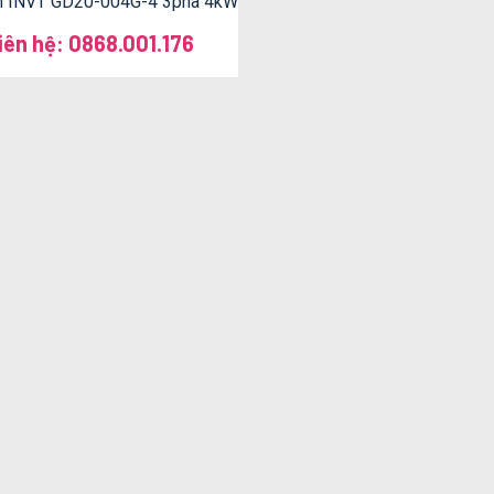
ần INVT GD20-004G-4 3pha 4kW
iên hệ: 0868.001.176