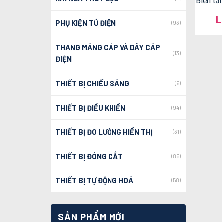
Biến t
L
PHỤ KIỆN TỦ ĐIỆN
(93)
THANG MÁNG CÁP VÀ DÂY CÁP
(13)
ĐIỆN
THIẾT BỊ CHIẾU SÁNG
(6)
THIẾT BỊ ĐIỀU KHIỂN
(94)
THIẾT BỊ ĐO LƯỜNG HIỂN THỊ
(31)
THIẾT BỊ ĐÓNG CẮT
(85)
THIẾT BỊ TỰ ĐỘNG HOÁ
(58)
SẢN PHẨM MỚI