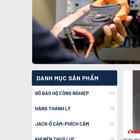
DANH MỤC SẢN PHẨM
ĐỒ BẢO HỘ CÔNG NGHIỆP
(0)
HÀNG THANH LÝ
(6)
JACK-Ổ CẮM-PHÍCH CẮM
(8)
KHÍ NÉN THUỶ LỰC
(6)