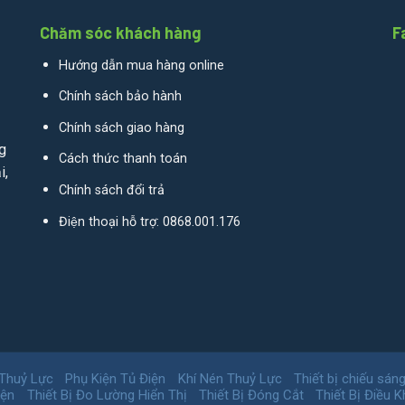
Chăm sóc khách hàng
F
Hướng dẫn mua hàng online
Chính sách bảo hành
Chính sách giao hàng
g
Cách thức thanh toán
i,
Chính sách đổi trả
Điện thoại hỗ trợ: 0868.001.176
 Thuỷ Lực
Phụ Kiện Tủ Điện
Khí Nén Thuỷ Lực
Thiết bị chiếu sán
iện
Thiết Bị Đo Lường Hiển Thị
Thiết Bị Đóng Cắt
Thiết Bị Điều K