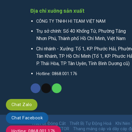
Địa chỉ xưởng sản xuất
CÔNG TY TNHH HI TEAM VIỆT NAM
Trụ sở chính: Số 40 Khổng Tử, Phường Tăng
Nhơn Phú, Thành phố Hồ Chí Minh, Việt Nam
Chi nhánh - Xưởng: Tổ 1, KP. Phước Hải, Phườn
Tân Khánh, TP. Hồ Chí Minh (Tổ 1, KP. Phước Hả
P. Thái Hòa, TP. Tân Uyên, Tỉnh Bình Dương cũ)
Hotline: 0868.001.176
Chat Zalo
Chat Facebook
Thiết Bị Đóng Cắt
Thiết Bị Tự Động Hoá
Khí Nén
CONTACTOR
Thang máng cáp và dây cáp đ
Hotline: 0868.001.176