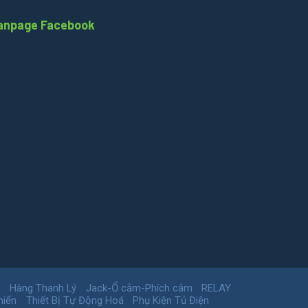
anpage Facebook
g
Hàng Thanh Lý
Jack-Ổ cắm-Phích cắm
RELAY
hiển
Thiết Bị Tự Động Hoá
Phụ Kiện Tủ Điện