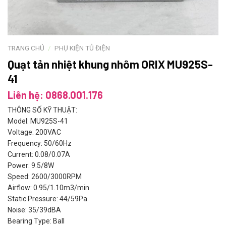
TRANG CHỦ
/
PHỤ KIỆN TỦ ĐIỆN
Quạt tản nhiệt khung nhôm ORIX MU925S-
41
Liên hệ: 0868.001.176
THÔNG SỐ KỸ THUẬT:
Model: MU925S-41
Voltage: 200VAC
Frequency: 50/60Hz
Current: 0.08/0.07A
Power: 9.5/8W
Speed: 2600/3000RPM
Airflow: 0.95/1.10m3/min
Static Pressure: 44/59Pa
Noise: 35/39dBA
Bearing Type: Ball