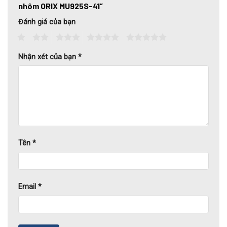
nhôm ORIX MU925S-41”
Đánh giá của bạn
1
2
3
4
5
Nhận xét của bạn
*
Tên
*
Email
*