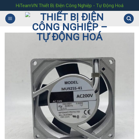
Skip
HiTeamVN Thiết Bị Điện Công Nghiệp - Tự Động Hoá
to
content