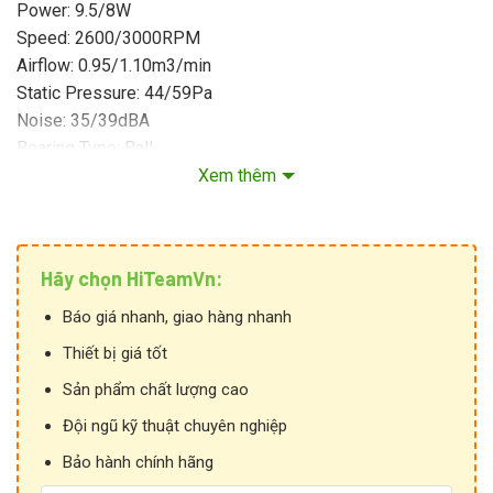
Power: 9.5/8W
Speed: 2600/3000RPM
Airflow: 0.95/1.10m3/min
Static Pressure: 44/59Pa
Noise: 35/39dBA
Bearing Type: Ball
Size: 92x92x25mm
Xem thêm
Unit Weight: 0.27kg
Frame Material: Aluminum die-cast
Termination: 2 Terminals
Hãy chọn HiTeamVn:
Origin: Japan
Báo giá nhanh, giao hàng nhanh
Thiết bị giá tốt
Sản phẩm chất lượng cao
Đội ngũ kỹ thuật chuyên nghiệp
Bảo hành chính hãng