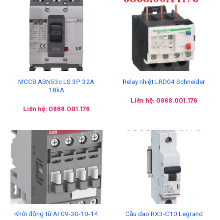
MCCB ABN53c LS 3P 32A
Relay nhiệt LRD04 Schneider
18kA
Liên hệ: 0868.001.176
Liên hệ: 0868.001.176
Khởi động từ AF09-30-10-14
Cầu dao RX3-C10 Legrand