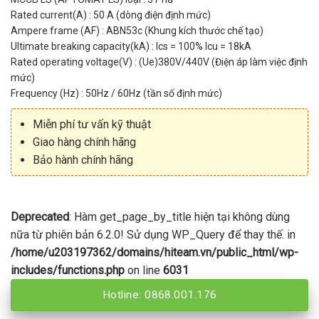
Rated current(A) : 50 A (dòng điện định mức)
Ampere frame (AF) : ABN53c (Khung kích thước chế tạo)
Ultimate breaking capacity(kA) : Ics = 100% Icu = 18kA
Rated operating voltage(V) : (Ue)380V/440V (Điện áp làm việc định
mức)
Frequency (Hz) : 50Hz / 60Hz (tần số định mức)
Miễn phí tư vấn kỹ thuật
Giao hàng chính hãng
Bảo hành chính hãng
Deprecated
: Hàm get_page_by_title hiện tại không dùng
nữa từ phiên bản 6.2.0! Sử dụng WP_Query để thay thế. in
/home/u203197362/domains/hiteam.vn/public_html/wp-
includes/functions.php
on line
6031
Hotline: 0868.001.176