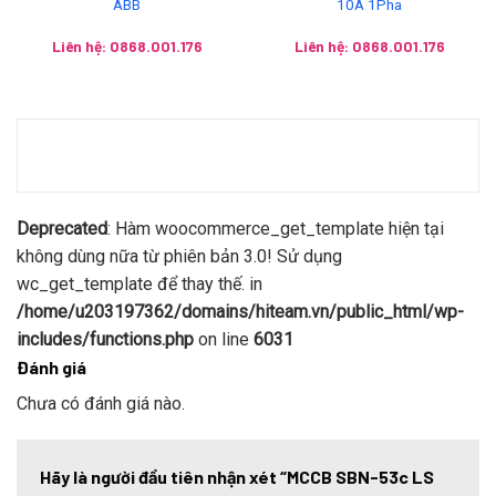
ABB
10A 1Pha
Liên hệ: 0868.001.176
Liên hệ: 0868.001.176
Deprecated
: Hàm woocommerce_get_template hiện tại
không dùng nữa từ phiên bản 3.0! Sử dụng
wc_get_template để thay thế. in
/home/u203197362/domains/hiteam.vn/public_html/wp-
includes/functions.php
on line
6031
Đánh giá
Chưa có đánh giá nào.
Hãy là người đầu tiên nhận xét “MCCB SBN-53c LS