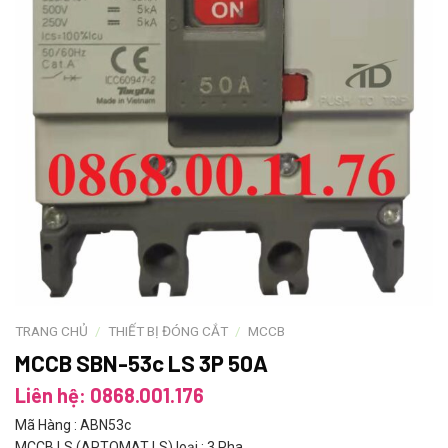
TRANG CHỦ
/
THIẾT BỊ ĐÓNG CẮT
/
MCCB
MCCB SBN-53c LS 3P 50A
Liên hệ: 0868.001.176
Mã Hàng : ABN53c
MCCB LS (APTOMAT LS) loại : 3 Pha