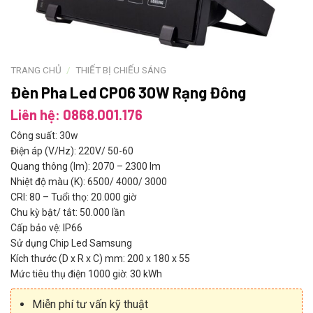
TRANG CHỦ
/
THIẾT BỊ CHIẾU SÁNG
Đèn Pha Led CP06 30W Rạng Đông
Liên hệ: 0868.001.176
Công suất: 30w
Điện áp (V/Hz): 220V/ 50-60
Quang thông (lm): 2070 – 2300 lm
Nhiệt độ màu (K): 6500/ 4000/ 3000
CRI: 80 – Tuổi thọ: 20.000 giờ
Chu kỳ bật/ tắt: 50.000 lần
Cấp bảo vệ: IP66
Sử dụng Chip Led Samsung
Kích thước (D x R x C) mm: 200 x 180 x 55
Mức tiêu thụ điện 1000 giờ: 30 kWh
Miễn phí tư vấn kỹ thuật