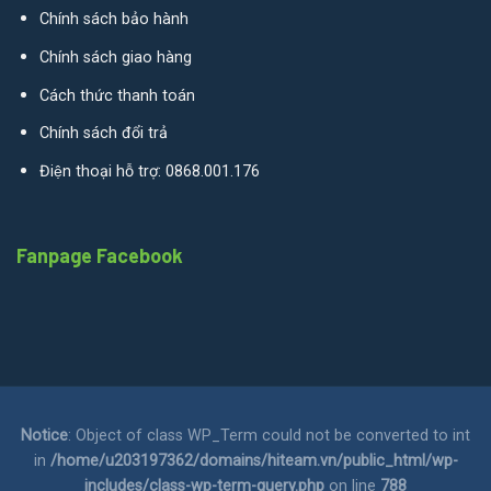
Chính sách bảo hành
Chính sách giao hàng
Cách thức thanh toán
Chính sách đổi trả
Điện thoại hỗ trợ: 0868.001.176
Fanpage Facebook
Notice
: Object of class WP_Term could not be converted to int
in
/home/u203197362/domains/hiteam.vn/public_html/wp-
includes/class-wp-term-query.php
on line
788