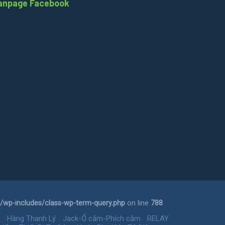
anpage Facebook
wp-includes/class-wp-term-query.php
on line
788
g
Hàng Thanh Lý
Jack-Ổ cắm-Phích cắm
RELAY