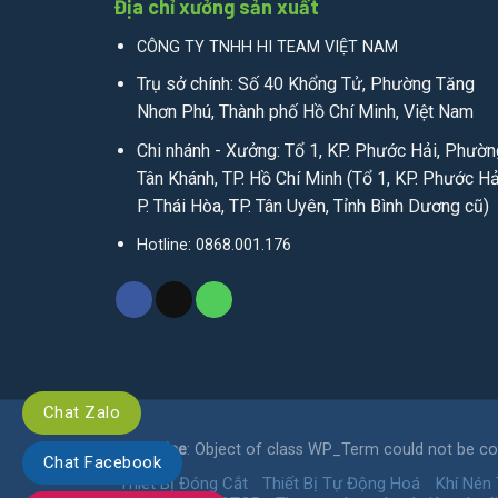
Địa chỉ xưởng sản xuất
CÔNG TY TNHH HI TEAM VIỆT NAM
Trụ sở chính: Số 40 Khổng Tử, Phường Tăng
Nhơn Phú, Thành phố Hồ Chí Minh, Việt Nam
Chi nhánh - Xưởng: Tổ 1, KP. Phước Hải, Phườn
Tân Khánh, TP. Hồ Chí Minh (Tổ 1, KP. Phước Hả
P. Thái Hòa, TP. Tân Uyên, Tỉnh Bình Dương cũ)
Hotline: 0868.001.176
Chat Zalo
Notice
: Object of class WP_Term could not be con
Chat Facebook
Thiết Bị Đóng Cắt
Thiết Bị Tự Động Hoá
Khí Nén