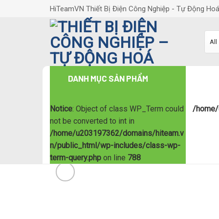
Skip
HiTeamVN Thiết Bị Điện Công Nghiệp - Tự Động Ho
to
content
DANH MỤC SẢN PHẨM
Notice
: Object of class WP_Term could
/home/
not be converted to int in
/home/u203197362/domains/hiteam.v
n/public_html/wp-includes/class-wp-
term-query.php
on line
788