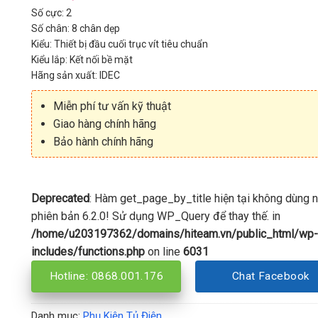
Số cực: 2
Số chân: 8 chân dẹp
Kiểu: Thiết bị đầu cuối trục vít tiêu chuẩn
Kiểu lắp: Kết nối bề mặt
Hãng sản xuất: IDEC
Miễn phí tư vấn kỹ thuật
Giao hàng chính hãng
Bảo hành chính hãng
Deprecated
: Hàm get_page_by_title hiện tại không dùng 
phiên bản 6.2.0! Sử dụng WP_Query để thay thế. in
/home/u203197362/domains/hiteam.vn/public_html/wp-
includes/functions.php
on line
6031
Hotline: 0868.001.176
Chat Facebook
Danh mục:
Phụ Kiện Tủ Điện