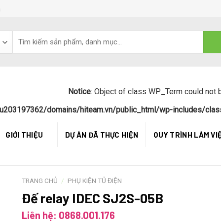
á
Notice
: Object of class WP_Term could not b
u203197362/domains/hiteam.vn/public_html/wp-includes/clas
GIỚI THIỆU
DỰ ÁN ĐÃ THỰC HIỆN
QUY TRÌNH LÀM VI
TRANG CHỦ
/
PHỤ KIỆN TỦ ĐIỆN
Đế relay IDEC SJ2S-05B
Liên hệ: 0868.001.176