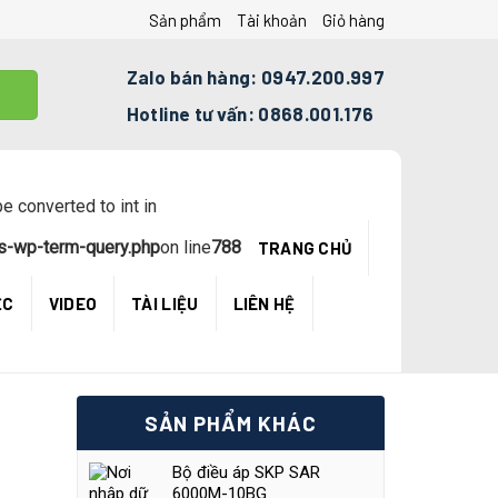
Sản phẩm
Tài khoản
Giỏ hàng
Zalo bán hàng: 0947.200.997
Hotline tư vấn: 0868.001.176
e converted to int in
s-wp-term-query.php
on line
788
TRANG CHỦ
ỆC
VIDEO
TÀI LIỆU
LIÊN HỆ
SẢN PHẨM KHÁC
Bộ điều áp SKP SAR
6000M-10BG