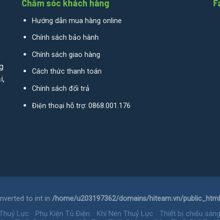
Chăm sóc khách hàng
F
Hướng dẫn mua hàng online
Chính sách bảo hành
Chính sách giao hàng
g
Cách thức thanh toán
i,
Chính sách đổi trả
Điện thoại hỗ trợ: 0868.001.176
verted to int in
/home/u203197362/domains/hiteam.vn/public_html/
 Thuỷ Lực
Phụ Kiện Tủ Điện
Khí Nén Thuỷ Lực
Thiết bị chiếu sán