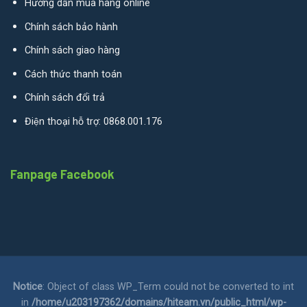
Hướng dẫn mua hàng online
Chính sách bảo hành
Chính sách giao hàng
Cách thức thanh toán
Chính sách đổi trả
Điện thoại hỗ trợ: 0868.001.176
Fanpage Facebook
Notice
: Object of class WP_Term could not be converted to int
in
/home/u203197362/domains/hiteam.vn/public_html/wp-