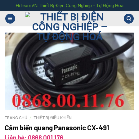
Skip
HiTeamVN Thiết Bị Điện Công Nghiệp - Tự Động Hoá
to
content
TRANG CHỦ
/
THIẾT BỊ ĐIỀU KHIỂN
Cảm biến quang Panasonic CX-491
Liên hệ: 0868.001.176