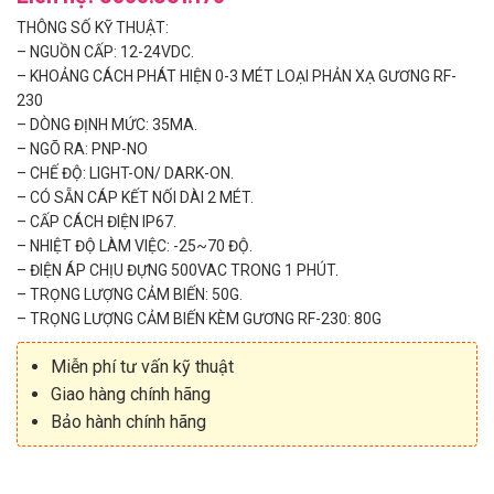
THÔNG SỐ KỸ THUẬT:
– NGUỒN CẤP: 12-24VDC.
– KHOẢNG CÁCH PHÁT HIỆN 0-3 MÉT LOẠI PHẢN XẠ GƯƠNG RF-
230
– DÒNG ĐỊNH MỨC: 35MA.
– NGÕ RA: PNP-NO
– CHẾ ĐỘ: LIGHT-ON/ DARK-ON.
– CÓ SẴN CÁP KẾT NỐI DÀI 2 MÉT.
– CẤP CÁCH ĐIỆN IP67.
– NHIỆT ĐỘ LÀM VIỆC: -25~70 ĐỘ.
– ĐIỆN ÁP CHỊU ĐỰNG 500VAC TRONG 1 PHÚT.
– TRỌNG LƯỢNG CẢM BIẾN: 50G.
– TRỌNG LƯỢNG CẢM BIẾN KÈM GƯƠNG RF-230: 80G
Miễn phí tư vấn kỹ thuật
Giao hàng chính hãng
Bảo hành chính hãng