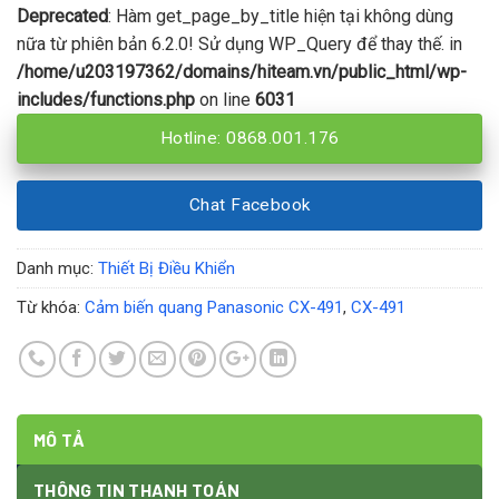
Deprecated
: Hàm get_page_by_title hiện tại không dùng
nữa từ phiên bản 6.2.0! Sử dụng WP_Query để thay thế. in
/home/u203197362/domains/hiteam.vn/public_html/wp-
includes/functions.php
on line
6031
Hotline: 0868.001.176
Chat Facebook
Danh mục:
Thiết Bị Điều Khiển
Từ khóa:
Cảm biến quang Panasonic CX-491
,
CX-491
MÔ TẢ
THÔNG TIN THANH TOÁN