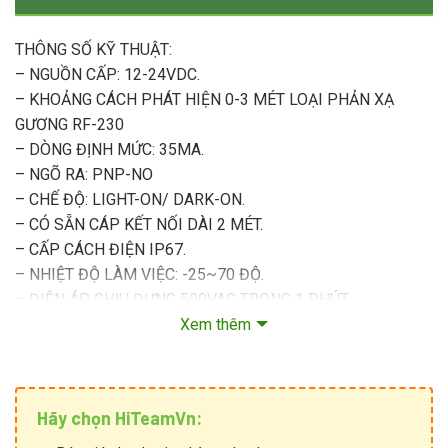
THÔNG SỐ KỸ THUẬT:
– NGUỒN CẤP: 12-24VDC.
– KHOẢNG CÁCH PHÁT HIỆN 0-3 MÉT LOẠI PHẢN XẠ
GƯƠNG RF-230
– DÒNG ĐỊNH MỨC: 35MA.
– NGÕ RA: PNP-NO
– CHẾ ĐỘ: LIGHT-ON/ DARK-ON.
– CÓ SẴN CÁP KẾT NỐI DÀI 2 MÉT.
– CẤP CÁCH ĐIỆN IP67.
– NHIỆT ĐỘ LÀM VIỆC: -25~70 ĐỘ.
– ĐIỆN ÁP CHỊU ĐỰNG 500VAC TRONG 1 PHÚT.
– TRỌNG LƯỢNG CẢM BIẾN: 50G.
Xem thêm
– TRỌNG LƯỢNG CẢM BIẾN KÈM GƯƠNG RF-230: 80G
Hãy chọn HiTeamVn: