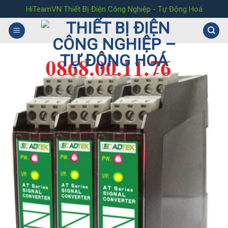
Skip
HiTeamVN Thiết Bị Điện Công Nghiệp - Tự Động Hoá
to
content