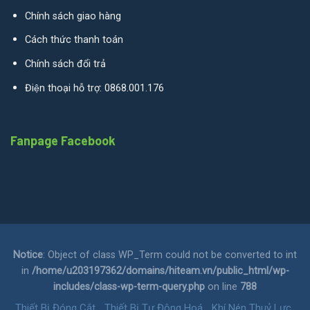
Chính sách giao hàng
Cách thức thanh toán
Chính sách đổi trả
Điện thoại hỗ trợ: 0868.001.176
Fanpage Facebook
Notice
: Object of class WP_Term could not be converted to int
in
/home/u203197362/domains/hiteam.vn/public_html/wp-
includes/class-wp-term-query.php
on line
788
Thiết Bị Đóng Cắt
Thiết Bị Tự Động Hoá
Khí Nén Thuỷ Lực