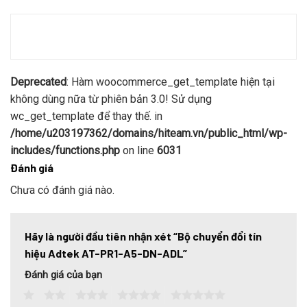
Deprecated
: Hàm woocommerce_get_template hiện tại
không dùng nữa từ phiên bản 3.0! Sử dụng
wc_get_template để thay thế. in
/home/u203197362/domains/hiteam.vn/public_html/wp-
includes/functions.php
on line
6031
Đánh giá
Chưa có đánh giá nào.
Hãy là người đầu tiên nhận xét “Bộ chuyển đổi tín
hiệu Adtek AT-PR1-A5-DN-ADL”
Đánh giá của bạn
1
2
3
4
5