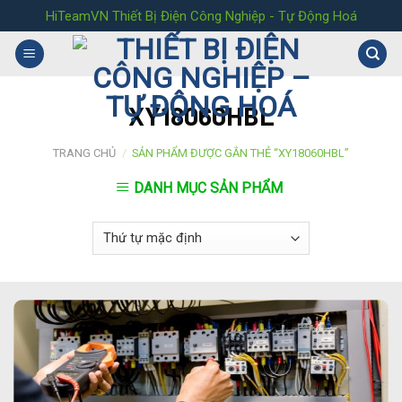
Skip
HiTeamVN Thiết Bị Điện Công Nghiệp - Tự Động Hoá
to
content
XY18060HBL
TRANG CHỦ
/
SẢN PHẨM ĐƯỢC GẮN THẺ “XY18060HBL”
DANH MỤC SẢN PHẨM