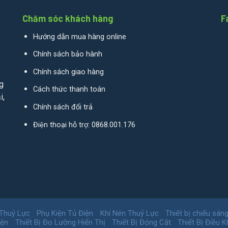
Chăm sóc khách hàng
F
Hướng dẫn mua hàng online
Chính sách bảo hành
Chính sách giao hàng
g
Cách thức thanh toán
i,
Chính sách đổi trả
Điện thoại hỗ trợ: 0868.001.176
 Thuỷ Lực
Phụ Kiện Tủ Điện
Khí Nén Thuỷ Lực
Thiết bị chiếu sán
iện
Thiết Bị Đo Lường Hiển Thị
Thiết Bị Đóng Cắt
Thiết Bị Điều K