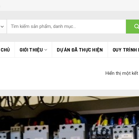
á
 CHỦ
GIỚI THIỆU
DỰ ÁN ĐÃ THỰC HIỆN
QUY TRÌNH 
Hiển thị một kết