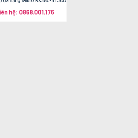
ồ đa năng Mikro RX380-415AD
iên hệ: 0868.001.176