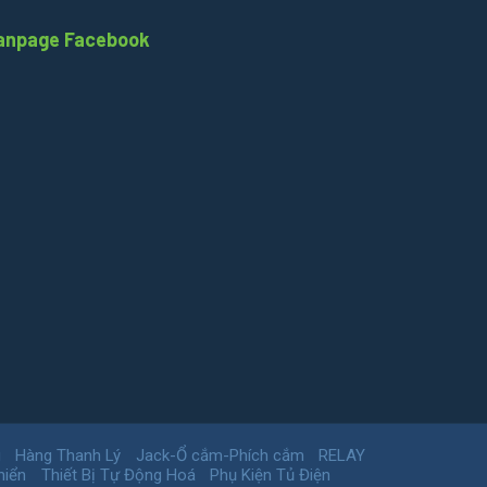
anpage Facebook
g
Hàng Thanh Lý
Jack-Ổ cắm-Phích cắm
RELAY
hiển
Thiết Bị Tự Động Hoá
Phụ Kiện Tủ Điện