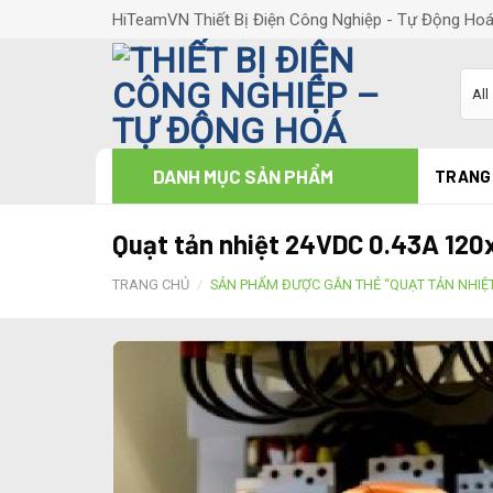
Skip
HiTeamVN Thiết Bị Điện Công Nghiệp - Tự Động Ho
to
content
DANH MỤC SẢN PHẨM
TRANG
Quạt tản nhiệt 24VDC 0.43A 1
TRANG CHỦ
/
SẢN PHẨM ĐƯỢC GẮN THẺ “QUẠT TẢN NHIỆT