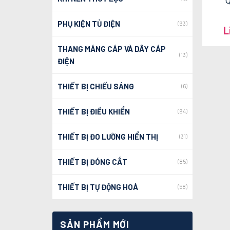
Q
PHỤ KIỆN TỦ ĐIỆN
(93)
L
THANG MÁNG CÁP VÀ DÂY CÁP
(13)
ĐIỆN
THIẾT BỊ CHIẾU SÁNG
(6)
THIẾT BỊ ĐIỀU KHIỂN
(94)
THIẾT BỊ ĐO LƯỜNG HIỂN THỊ
(31)
THIẾT BỊ ĐÓNG CẮT
(85)
THIẾT BỊ TỰ ĐỘNG HOÁ
(58)
SẢN PHẨM MỚI