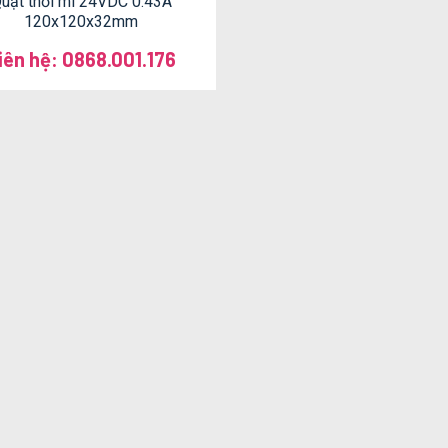
uạt thổi mì 24VDC 0.43A
120x120x32mm
iên hệ: 0868.001.176