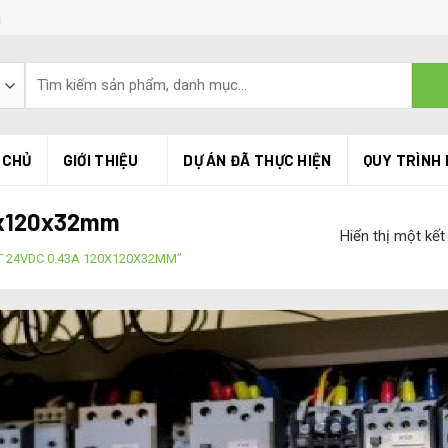
á
 CHỦ
GIỚI THIỆU
DỰ ÁN ĐÃ THỰC HIỆN
QUY TRÌNH 
20x120x32mm
Hiển thị một kết
 24VDC 0.43A 120X120X32MM”