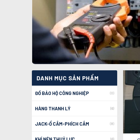
DANH MỤC SẢN PHẨM
ĐỒ BẢO HỘ CÔNG NGHIỆP
(0)
HÀNG THANH LÝ
(6)
JACK-Ổ CẮM-PHÍCH CẮM
(8)
KHÍ NÉN THUỶ LỰC
(6)