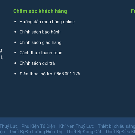
Chăm sóc khách hàng
F
Hướng dẫn mua hàng online
Chính sách bảo hành
Chính sách giao hàng
g
Cách thức thanh toán
i,
Chính sách đổi trả
Điện thoại hỗ trợ: 0868.001.176
 Thuỷ Lực
Phụ Kiện Tủ Điện
Khí Nén Thuỷ Lực
Thiết bị chiếu sán
iện
Thiết Bị Đo Lường Hiển Thị
Thiết Bị Đóng Cắt
Thiết Bị Điều K