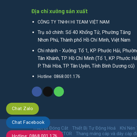
Địa chỉ xưởng sản xuất
CÔNG TY TNHH HI TEAM VIỆT NAM
Trụ sở chính: Số 40 Khổng Tử, Phường Tăng
Nhơn Phú, Thành phố Hồ Chí Minh, Việt Nam
Chi nhánh - Xưởng: Tổ 1, KP. Phước Hải, Phườn
Tân Khánh, TP. Hồ Chí Minh (Tổ 1, KP. Phước Hả
P. Thái Hòa, TP. Tân Uyên, Tỉnh Bình Dương cũ)
Hotline: 0868.001.176
Chat Zalo
Chat Facebook
Thiết Bị Đóng Cắt
Thiết Bị Tự Động Hoá
Khí Nén
CONTACTOR
Thang máng cáp và dây cáp đ
Hotline: 0868.001.176