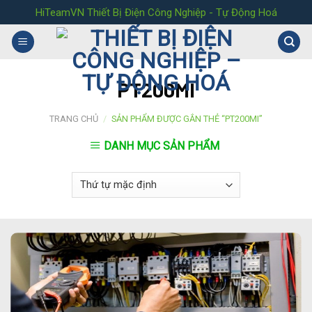
Skip
HiTeamVN Thiết Bị Điện Công Nghiệp - Tự Động Hoá
to
content
PT200MI
TRANG CHỦ
/
SẢN PHẨM ĐƯỢC GẮN THẺ “PT200MI”
DANH MỤC SẢN PHẨM