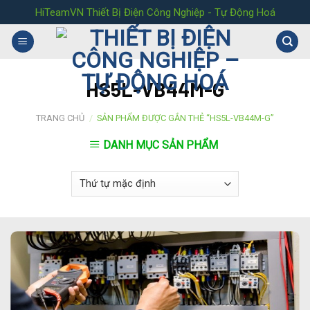
Skip
HiTeamVN Thiết Bị Điện Công Nghiệp - Tự Động Hoá
to
content
HS5L-VB44M-G
TRANG CHỦ
/
SẢN PHẨM ĐƯỢC GẮN THẺ “HS5L-VB44M-G”
DANH MỤC SẢN PHẨM