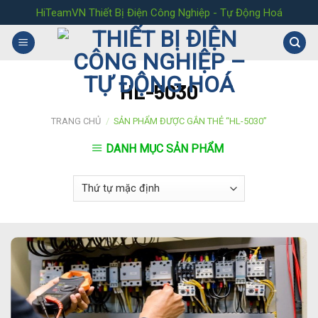
Skip
HiTeamVN Thiết Bị Điện Công Nghiệp - Tự Động Hoá
to
content
HL-5030
TRANG CHỦ
/
SẢN PHẨM ĐƯỢC GẮN THẺ “HL-5030”
DANH MỤC SẢN PHẨM