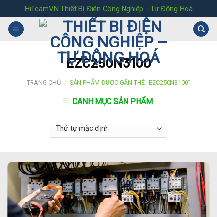
Skip
HiTeamVN Thiết Bị Điện Công Nghiệp - Tự Động Hoá
to
content
EZC250N3100
TRANG CHỦ
/
SẢN PHẨM ĐƯỢC GẮN THẺ “EZC250N3100”
DANH MỤC SẢN PHẨM