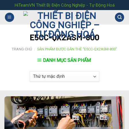
Skip
HiTeamVN Thiết Bị Điện Công Nghiệp - Tự Động Hoá
to
content
E5CC-QX2ASM-800
TRANG CHỦ
/
SẢN PHẨM ĐƯỢC GẮN THẺ “E5CC-QX2ASM-800”
DANH MỤC SẢN PHẨM