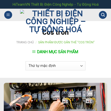
Skip
HiTeamVN Thiết Bị Điện Công Nghiệp - Tự Động Hoá
to
content
Cos tròn
TRANG CHỦ
/
SẢN PHẨM ĐƯỢC GẮN THẺ “COS TRÒN”
DANH MỤC SẢN PHẨM