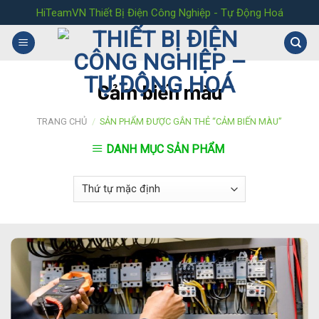
Skip
HiTeamVN Thiết Bị Điện Công Nghiệp - Tự Động Hoá
to
content
Cảm biến màu
TRANG CHỦ
/
SẢN PHẨM ĐƯỢC GẮN THẺ “CẢM BIẾN MÀU”
DANH MỤC SẢN PHẨM