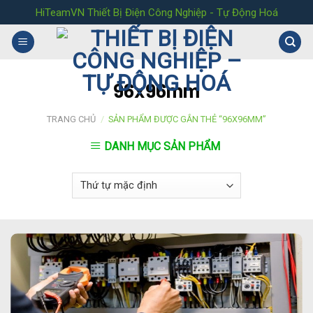
Skip
HiTeamVN Thiết Bị Điện Công Nghiệp - Tự Động Hoá
to
content
96x96mm
TRANG CHỦ
/
SẢN PHẨM ĐƯỢC GẮN THẺ “96X96MM”
DANH MỤC SẢN PHẨM