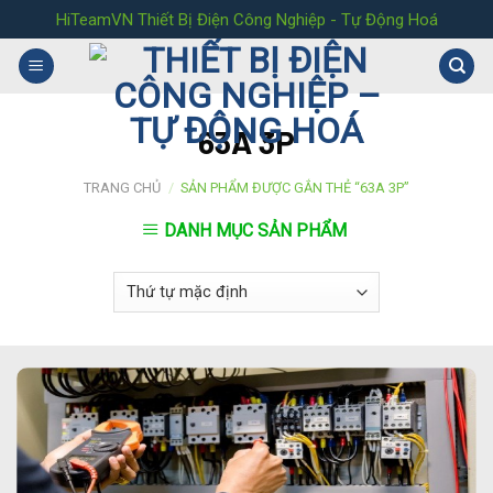
Skip
HiTeamVN Thiết Bị Điện Công Nghiệp - Tự Động Hoá
to
content
63A 3P
TRANG CHỦ
/
SẢN PHẨM ĐƯỢC GẮN THẺ “63A 3P”
DANH MỤC SẢN PHẨM