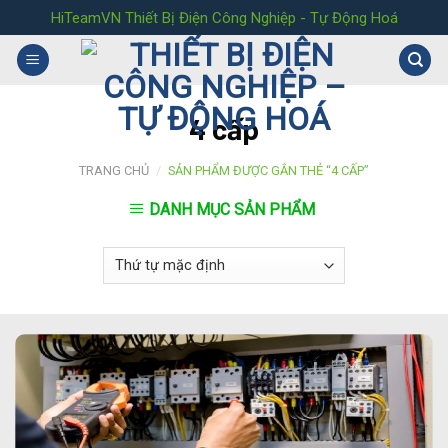
Skip
HiTeamVN Thiết Bị Điện Công Nghiệp - Tự Động Hoá
to
content
4 cấp
TRANG CHỦ
/
SẢN PHẨM ĐƯỢC GẮN THẺ “4 CẤP”
DANH MỤC SẢN PHẨM