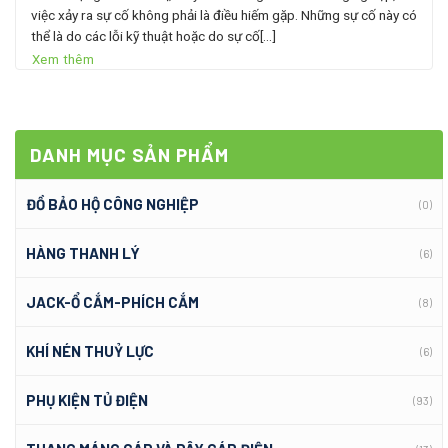
việc xảy ra sự cố không phải là điều hiếm gặp. Những sự cố này có
thể là do các lỗi kỹ thuật hoặc do sự cố[...]
Xem thêm
DANH MỤC SẢN PHẨM
ĐỒ BẢO HỘ CÔNG NGHIỆP
(0)
HÀNG THANH LÝ
(6)
JACK-Ổ CẮM-PHÍCH CẮM
(8)
KHÍ NÉN THUỶ LỰC
(6)
PHỤ KIỆN TỦ ĐIỆN
(93)