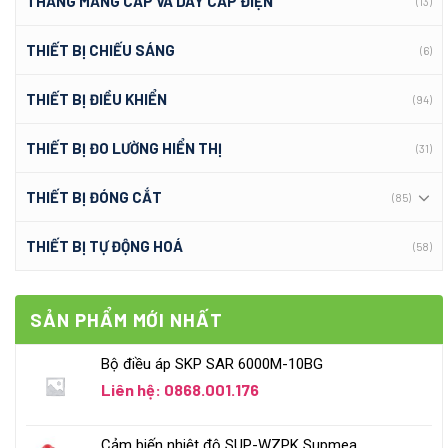
THANG MÁNG CÁP VÀ DÂY CÁP ĐIỆN
(13)
THIẾT BỊ CHIẾU SÁNG
(6)
THIẾT BỊ ĐIỀU KHIỂN
(94)
THIẾT BỊ ĐO LƯỜNG HIỂN THỊ
(31)
THIẾT BỊ ĐÓNG CẮT
(85)
THIẾT BỊ TỰ ĐỘNG HOÁ
(58)
SẢN PHẨM MỚI NHẤT
Bộ điều áp SKP SAR 6000M-10BG
Liên hệ: 0868.001.176
Cảm biến nhiệt độ SUP-WZPK Supmea