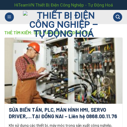
Skip
HiTeamVN Thiết Bị Điện Công Nghiệp - Tự Động Hoá
to
content
THẺ TÌM KIẾM:
SỬA MÀN HÌNH HMI ĐỒNG NAI
SỬA BIẾN TẦN, PLC, MÀN HÌNH HMI, SERVO
DRIVER,…TẠI ĐỒNG NAI – Liên hệ 0868.00.11.76
Khi sử dụng các thiết bị, máy móc trong sản xuất công nghiệp,